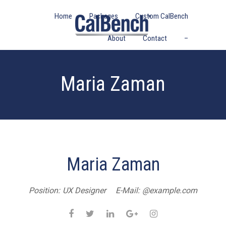
Skip
Home
Packages
Custom CalBench
to
content
About
Contact
–
Maria Zaman
Maria Zaman
Position:
UX Designer
E-Mail:
@example.com